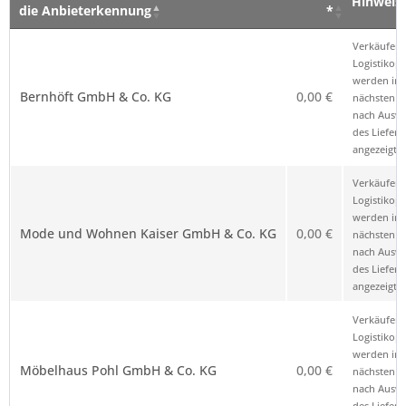
Hinweis
die Anbieterkennung
*
Verkäufer – Klick auf den Namen öffnet
Preis
Hinweis
Verkäufer 
die Anbieterkennung
*
Logistikop
werden im
Bernhöft GmbH & Co. KG
0,00 €
nächsten Sc
nach Ausw
des Liefero
angezeigt.
Verkäufer 
Logistikop
werden im
Mode und Wohnen Kaiser GmbH & Co. KG
0,00 €
nächsten Sc
nach Ausw
des Liefero
angezeigt.
Verkäufer 
Logistikop
werden im
Möbelhaus Pohl GmbH & Co. KG
0,00 €
nächsten Sc
nach Ausw
des Liefero