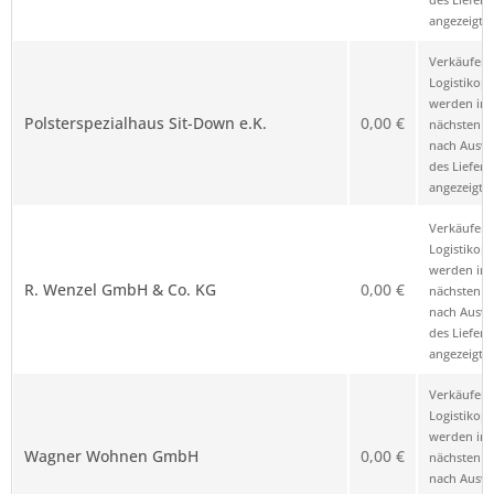
angezeigt.
Verkäufer 
Logistikop
werden im
Polsterspezialhaus Sit-Down e.K.
0,00 €
nächsten Sc
nach Ausw
des Liefero
angezeigt.
Verkäufer 
Logistikop
werden im
R. Wenzel GmbH & Co. KG
0,00 €
nächsten Sc
nach Ausw
des Liefero
angezeigt.
Verkäufer 
Logistikop
werden im
Wagner Wohnen GmbH
0,00 €
nächsten Sc
nach Ausw