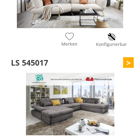
Merken
Konfigurierbar
LS 545017
>