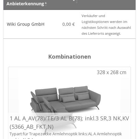
*
Anbieterkennung
Verkäufer – Klick auf
Preis
Hinweis
Verkäufer und
den Namen öffnet die
*
Logistikoptionen werden im
Wiki Group GmbH
0,00 €
Anbieterkennung
nächsten Schritt nach Auswahl
des Lieferorts angezeigt.