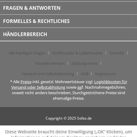
FRAGEN & ANTWORTEN
FORMELLES & RECHTLICHES
HÄNDLERBEREICH
Alle häufigen Fragen
Stoffmuster & Ledermuster
Kontakt
Händler werden
Zahlungsarten
Versand und Selbstabholung
AGB
Impressum
* Alle
Preise
inkl. gesetzl. Mehrwertsteuer zzgl.
Logistikkosten für
Versand oder Selbstabholung
sowie ggf. Nachnahmegebühren,
soweit nicht anders beschrieben. Durchgestrichene Preise sind
ehemalige Preise.
Copyright © 2025 Sofas.de
Diese Webseite braucht deine Einwilligung („OK” Klicken), um