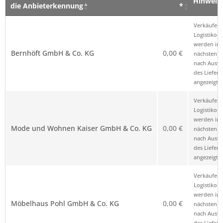
Hinweis
die Anbieterkennung
*
Verkäufer – Klick auf den Namen öffnet
Preis
Hinweis
Verkäufer 
die Anbieterkennung
*
Logistikop
werden im
Bernhöft GmbH & Co. KG
0,00 €
nächsten Sc
nach Ausw
des Liefero
angezeigt.
Verkäufer 
Logistikop
werden im
Mode und Wohnen Kaiser GmbH & Co. KG
0,00 €
nächsten Sc
nach Ausw
des Liefero
angezeigt.
Verkäufer 
Logistikop
werden im
Möbelhaus Pohl GmbH & Co. KG
0,00 €
nächsten Sc
nach Ausw
des Liefero