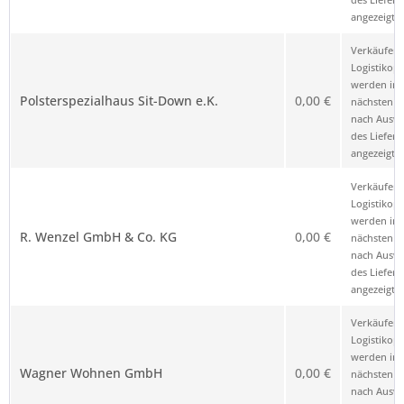
angezeigt.
Verkäufer 
Logistikop
werden im
Polsterspezialhaus Sit-Down e.K.
0,00 €
nächsten Sc
nach Ausw
des Liefero
angezeigt.
Verkäufer 
Logistikop
werden im
R. Wenzel GmbH & Co. KG
0,00 €
nächsten Sc
nach Ausw
des Liefero
angezeigt.
Verkäufer 
Logistikop
werden im
Wagner Wohnen GmbH
0,00 €
nächsten Sc
nach Ausw