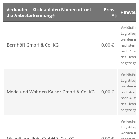
Verkäufer – Klick auf den Namen öffnet
Preis
Hinweis
die Anbieterkennung
*
Verkäufer – Klick auf den Namen öffnet
Preis
Hinweis
Verkäufer 
die Anbieterkennung
*
Logistikop
werden im
Bernhöft GmbH & Co. KG
0,00 €
nächsten Sc
nach Ausw
des Liefero
angezeigt.
Verkäufer 
Logistikop
werden im
Mode und Wohnen Kaiser GmbH & Co. KG
0,00 €
nächsten Sc
nach Ausw
des Liefero
angezeigt.
Verkäufer 
Logistikop
werden im
Möbelhaus Pohl GmbH & Co. KG
0,00 €
nächsten Sc