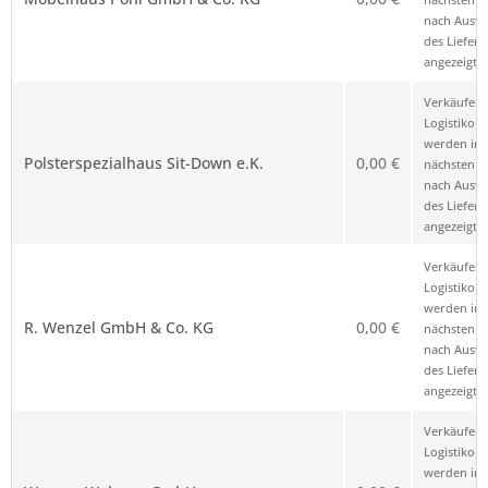
nach Ausw
des Liefero
angezeigt.
Verkäufer 
Logistikop
werden im
Polsterspezialhaus Sit-Down e.K.
0,00 €
nächsten Sc
nach Ausw
des Liefero
angezeigt.
Verkäufer 
Logistikop
werden im
R. Wenzel GmbH & Co. KG
0,00 €
nächsten Sc
nach Ausw
des Liefero
angezeigt.
Verkäufer 
Logistikop
werden im