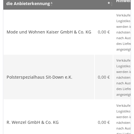
Hinweis
die Anbieterkennung
*
Verkäufer – Klick auf den Namen öffnet
Preis
Hinweis
Verkäufer 
die Anbieterkennung
*
Logistikop
werden im
Mode und Wohnen Kaiser GmbH & Co. KG
0,00 €
nächsten Sc
nach Ausw
des Liefero
angezeigt.
Verkäufer 
Logistikop
werden im
Polsterspezialhaus Sit-Down e.K.
0,00 €
nächsten Sc
nach Ausw
des Liefero
angezeigt.
Verkäufer 
Logistikop
werden im
R. Wenzel GmbH & Co. KG
0,00 €
nächsten Sc
nach Ausw
des Liefero