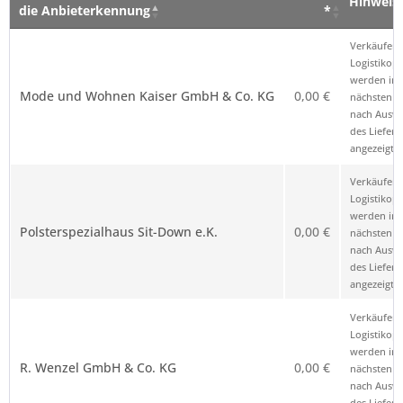
Hinweis
die Anbieterkennung
*
Verkäufer – Klick auf den Namen öffnet
Preis
Hinweis
Verkäufer 
die Anbieterkennung
*
Logistikop
werden im
Mode und Wohnen Kaiser GmbH & Co. KG
0,00 €
nächsten Sc
nach Ausw
des Liefero
angezeigt.
Verkäufer 
Logistikop
werden im
Polsterspezialhaus Sit-Down e.K.
0,00 €
nächsten Sc
nach Ausw
des Liefero
angezeigt.
Verkäufer 
Logistikop
werden im
R. Wenzel GmbH & Co. KG
0,00 €
nächsten Sc
nach Ausw
des Liefero