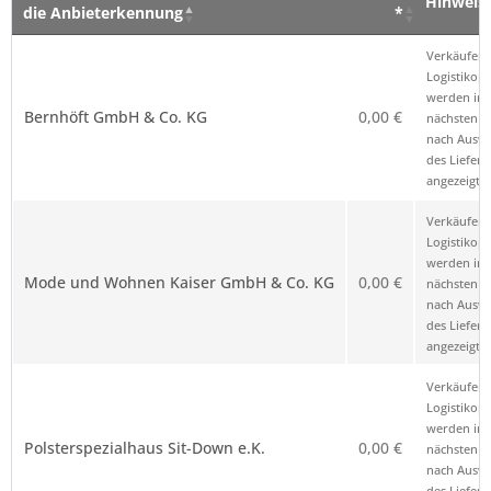
Hinweis
die Anbieterkennung
*
Verkäufer – Klick auf den Namen öffnet
Preis
Hinweis
Verkäufer 
die Anbieterkennung
*
Logistikop
werden im
Bernhöft GmbH & Co. KG
0,00 €
nächsten Sc
nach Ausw
des Liefero
angezeigt.
Verkäufer 
Logistikop
werden im
Mode und Wohnen Kaiser GmbH & Co. KG
0,00 €
nächsten Sc
nach Ausw
des Liefero
angezeigt.
Verkäufer 
Logistikop
werden im
Polsterspezialhaus Sit-Down e.K.
0,00 €
nächsten Sc
nach Ausw
des Liefero