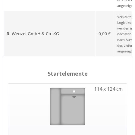
angezeigt.
Verkäufer 
Logistikop
werden im
R. Wenzel GmbH & Co. KG
0,00 €
nächsten Sc
nach Ausw
des Liefero
angezeigt.