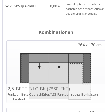
den Namen öffnet die
*
Logistikoptionen werden im
Wiki Group GmbH
0,00 €
Anbieterkennung
nächsten Schritt nach Auswahl
des Lieferorts angezeigt.