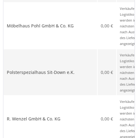
Verkäufer 
Logistikop
werden im
Möbelhaus Pohl GmbH & Co. KG
0,00 €
nächsten Sc
nach Ausw
des Liefero
angezeigt.
Verkäufer 
Logistikop
werden im
Polsterspezialhaus Sit-Down e.K.
0,00 €
nächsten Sc
nach Ausw
des Liefero
angezeigt.
Verkäufer 
Logistikop
werden im
R. Wenzel GmbH & Co. KG
0,00 €
nächsten Sc
nach Ausw
des Liefero
angezeigt.