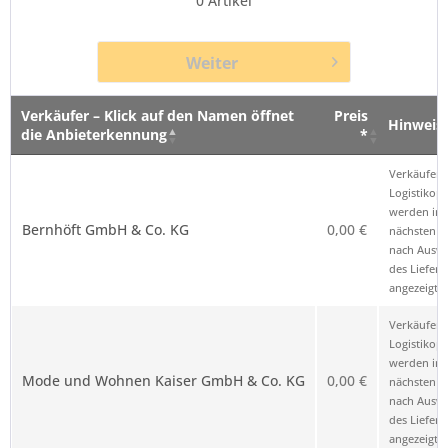
0
Artikel
Weiter
Verkäufer – Klick auf den Namen öffnet
Preis
Hinweis
die Anbieterkennung
*
Verkäufer – Klick auf den Namen öffnet
Preis
Hinweis
Verkäufer 
die Anbieterkennung
*
Logistikop
werden im
Bernhöft GmbH & Co. KG
0,00 €
nächsten Sc
nach Ausw
des Liefero
angezeigt.
Verkäufer 
Logistikop
werden im
Mode und Wohnen Kaiser GmbH & Co. KG
0,00 €
nächsten Sc
nach Ausw
des Liefero
angezeigt.