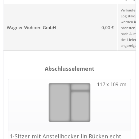
Verkäufer 
Logistikop
werden im
Wagner Wohnen GmbH
0,00 €
nächsten Sc
nach Ausw
des Liefero
angezeigt.