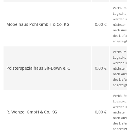
Verkäufer 
Logistikop
werden im
Möbelhaus Pohl GmbH & Co. KG
0,00 €
nächsten Sc
nach Ausw
des Liefero
angezeigt.
Verkäufer 
Logistikop
werden im
Polsterspezialhaus Sit-Down e.K.
0,00 €
nächsten Sc
nach Ausw
des Liefero
angezeigt.
Verkäufer 
Logistikop
werden im
R. Wenzel GmbH & Co. KG
0,00 €
nächsten Sc
nach Ausw
des Liefero
angezeigt.