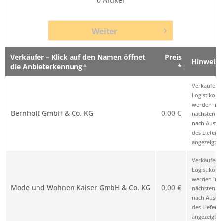
0
Artikel
Weiter
Verkäufer – Klick auf den Namen öffnet
Preis
Hinweis
die Anbieterkennung
*
Verkäufer – Klick auf den Namen öffnet
Preis
Hinweis
Verkäufer 
die Anbieterkennung
*
Logistikop
werden im
Bernhöft GmbH & Co. KG
0,00 €
nächsten Sc
nach Ausw
des Liefero
angezeigt.
Verkäufer 
Logistikop
werden im
Mode und Wohnen Kaiser GmbH & Co. KG
0,00 €
nächsten Sc
nach Ausw
des Liefero
angezeigt.