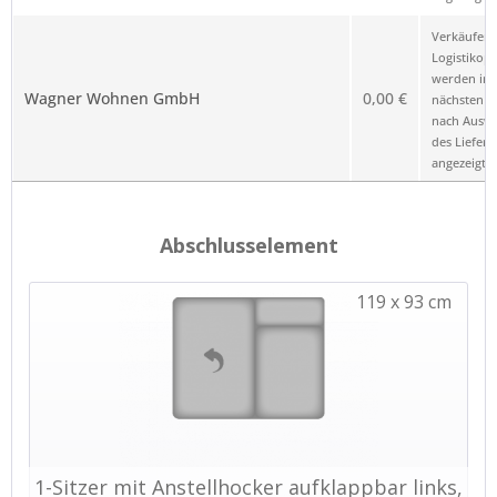
Verkäufer 
Logistikop
werden im
Wagner Wohnen GmbH
0,00 €
nächsten Sc
nach Ausw
des Liefero
angezeigt.