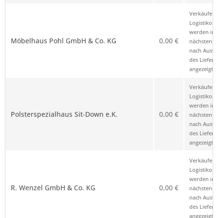
Verkäufer 
Logistikop
werden im
Möbelhaus Pohl GmbH & Co. KG
0,00 €
nächsten Sc
nach Ausw
des Liefero
angezeigt.
Verkäufer 
Logistikop
werden im
Polsterspezialhaus Sit-Down e.K.
0,00 €
nächsten Sc
nach Ausw
des Liefero
angezeigt.
Verkäufer 
Logistikop
werden im
R. Wenzel GmbH & Co. KG
0,00 €
nächsten Sc
nach Ausw
des Liefero
angezeigt.