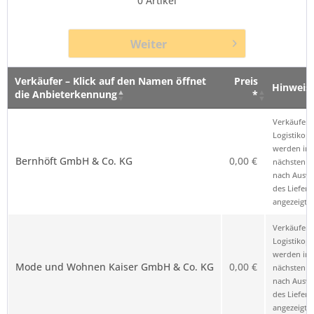
0
Artikel
Weiter
Verkäufer – Klick auf den Namen öffnet
Preis
Hinweis
die Anbieterkennung
*
Verkäufer – Klick auf den Namen öffnet
Preis
Hinweis
Verkäufer 
die Anbieterkennung
*
Logistikop
werden im
Bernhöft GmbH & Co. KG
0,00 €
nächsten Sc
nach Ausw
des Liefero
angezeigt.
Verkäufer 
Logistikop
werden im
Mode und Wohnen Kaiser GmbH & Co. KG
0,00 €
nächsten Sc
nach Ausw
des Liefero
angezeigt.