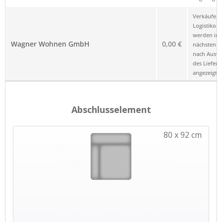
Verkäufer 
Logistikop
werden im
Wagner Wohnen GmbH
0,00 €
nächsten Sc
nach Ausw
des Liefero
angezeigt.