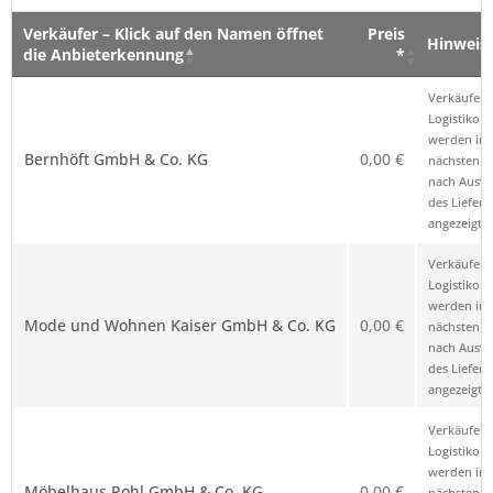
Verkäufer – Klick auf den Namen öffnet
Preis
Hinweis
die Anbieterkennung
*
Verkäufer – Klick auf den Namen öffnet
Preis
Hinweis
Verkäufer 
die Anbieterkennung
*
Logistikop
werden im
Bernhöft GmbH & Co. KG
0,00 €
nächsten Sc
nach Ausw
des Liefero
angezeigt.
Verkäufer 
Logistikop
werden im
Mode und Wohnen Kaiser GmbH & Co. KG
0,00 €
nächsten Sc
nach Ausw
des Liefero
angezeigt.
Verkäufer 
Logistikop
werden im
Möbelhaus Pohl GmbH & Co. KG
0,00 €
nächsten Sc