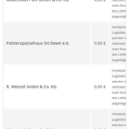
nach Ausw
des Liefero
angezeigt.
Verkäufer 
Logistikop
werden im
Polsterspezialhaus Sit-Down e.K.
0,00 €
nächsten Sc
nach Ausw
des Liefero
angezeigt.
Verkäufer 
Logistikop
werden im
R. Wenzel GmbH & Co. KG
0,00 €
nächsten Sc
nach Ausw
des Liefero
angezeigt.
Verkäufer 
Logistikop
werden im