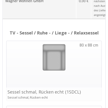
Wagner Wohnen GmbH
0,00 €
nächsten Sc
nach Ausw
des Liefero
angezeigt.