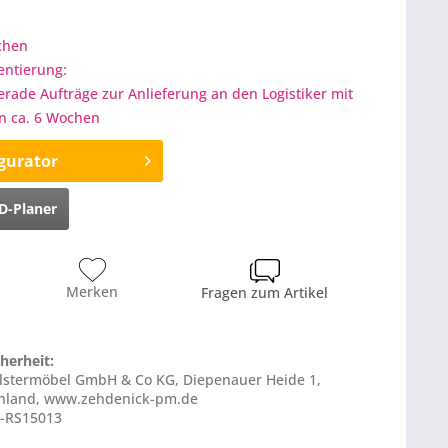
ochen
entierung:
gerade Aufträge zur Anlieferung an den Logistiker mit
on ca. 6 Wochen
gurator
D-Planer
Merken
Fragen zum Artikel
herheit:
olstermöbel GmbH & Co KG, Diepenauer Heide 1,
chland, www.zehdenick-pm.de
E-RS15013