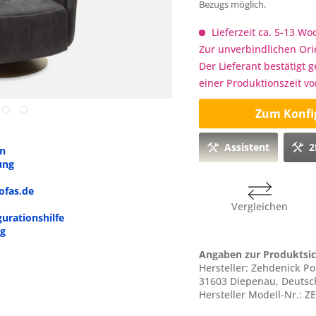
Bezugs möglich.
Lieferzeit ca. 5-13 W
Zur unverbindlichen Ori
Der Lieferant bestätigt 
einer Produktionszeit v
Zum Konfi
Assistent
2
en
ung
ofas.de
Vergleichen
gurationshilfe
ng
Angaben zur Produktsic
Hersteller: Zehdenick P
31603 Diepenau, Deuts
Hersteller Modell-Nr.: Z