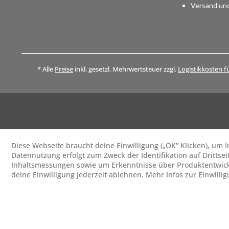
Versand un
* Alle
Preise
inkl. gesetzl. Mehrwertsteuer zzgl.
Logistikkosten f
Diese Webseite braucht deine Einwilligung („OK” Klicken), um
Datennutzung erfolgt zum Zweck der Identifikation auf Drittsei
Inhaltsmessungen sowie um Erkenntnisse über Produktentwick
deine Einwilligung jederzeit ablehnen. Mehr Infos zur Einwilli