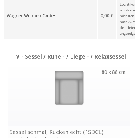
Logistikop
werden im
Wagner Wohnen GmbH
0,00 €
nächsten Sc
nach Ausw
des Liefero
angezeigt.