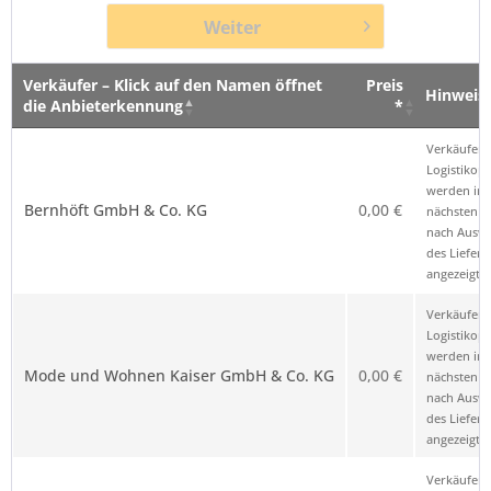
Weiter
Verkäufer – Klick auf den Namen öffnet
Preis
Hinweis
die Anbieterkennung
*
Verkäufer – Klick auf den Namen öffnet
Preis
Hinweis
Verkäufer 
die Anbieterkennung
*
Logistikop
werden im
Bernhöft GmbH & Co. KG
0,00 €
nächsten Sc
nach Ausw
des Liefero
angezeigt.
Verkäufer 
Logistikop
werden im
Mode und Wohnen Kaiser GmbH & Co. KG
0,00 €
nächsten Sc
nach Ausw
des Liefero
angezeigt.
Verkäufer 