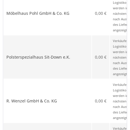
Logistikop
werden im
Möbelhaus Pohl GmbH & Co. KG
0,00 €
nächsten Sc
nach Ausw
des Liefero
angezeigt.
Verkäufer 
Logistikop
werden im
Polsterspezialhaus Sit-Down e.K.
0,00 €
nächsten Sc
nach Ausw
des Liefero
angezeigt.
Verkäufer 
Logistikop
werden im
R. Wenzel GmbH & Co. KG
0,00 €
nächsten Sc
nach Ausw
des Liefero
angezeigt.
Verkäufer 