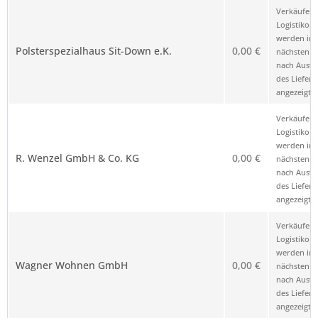
Verkäufer 
Logistikop
werden im
Polsterspezialhaus Sit-Down e.K.
0,00 €
nächsten Sc
nach Ausw
des Liefero
angezeigt.
Verkäufer 
Logistikop
werden im
R. Wenzel GmbH & Co. KG
0,00 €
nächsten Sc
nach Ausw
des Liefero
angezeigt.
Verkäufer 
Logistikop
werden im
Wagner Wohnen GmbH
0,00 €
nächsten Sc
nach Ausw
des Liefero
angezeigt.