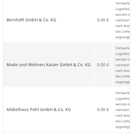
Verkäufer – Klick auf den Namen öffnet
Preis
Hinweis
Verkäufer 
die Anbieterkennung
*
Logistikop
werden im
Bernhöft GmbH & Co. KG
0,00 €
nächsten Sc
nach Ausw
des Liefero
angezeigt.
Verkäufer 
Logistikop
werden im
Mode und Wohnen Kaiser GmbH & Co. KG
0,00 €
nächsten Sc
nach Ausw
des Liefero
angezeigt.
Verkäufer 
Logistikop
werden im
Möbelhaus Pohl GmbH & Co. KG
0,00 €
nächsten Sc
nach Ausw
des Liefero
angezeigt.