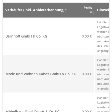
Preis
Verkäufer (inkl. Anbieterkennung)
Hinweis
*
Verkäufer (inkl. Anbieterkennung)
Preis
Hinweis
Händler u
*
Logistikop
werden im
Bernhöft GmbH & Co. KG
0,00 €
nächsten Sc
nach Ausw
des Liefero
angezeigt.
Händler u
Logistikop
werden im
Mode und Wohnen Kaiser GmbH & Co. KG
0,00 €
nächsten Sc
nach Ausw
des Liefero
angezeigt.
Händler u
Logistikop
werden im
Möbelhaus Pohl GmbH & Co. KG
0,00 €
nächsten Sc