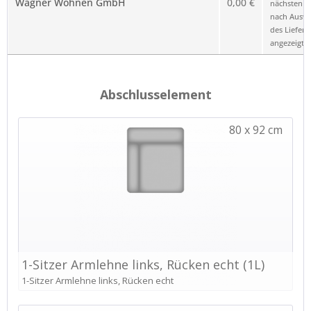
Wagner Wohnen GmbH
0,00 €
nächsten Sc
nach Ausw
des Liefero
angezeigt.