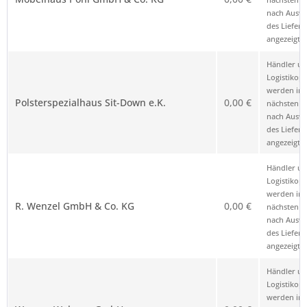
nach Ausw
des Liefero
angezeigt.
Händler u
Logistikop
werden im
Polsterspezialhaus Sit-Down e.K.
0,00 €
nächsten Sc
nach Ausw
des Liefero
angezeigt.
Händler u
Logistikop
werden im
R. Wenzel GmbH & Co. KG
0,00 €
nächsten Sc
nach Ausw
des Liefero
angezeigt.
Händler u
Logistikop
werden im