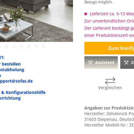
Bezugs möglich.
Lieferzeit ca. 5-13 W
Zur unverbindlichen Ori
Der Lieferant bestätigt 
einer Produktionszeit v
Zum Konfi
31:
Assistent
2
 bestellen
bstabholung
n
support@sofas.de
Vergleichen
h & Konfigurationshilfe
orrichtung
Angaben zur Produktsic
Hersteller: Zehdenick P
31603 Diepenau, Deuts
Hersteller Modell-Nr.: 