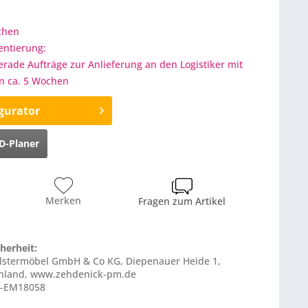
ochen
entierung:
gerade Aufträge zur Anlieferung an den Logistiker mit
on ca. 5 Wochen
gurator
D-Planer
Merken
Fragen zum Artikel
herheit:
olstermöbel GmbH & Co KG, Diepenauer Heide 1,
chland, www.zehdenick-pm.de
ZE-EM18058