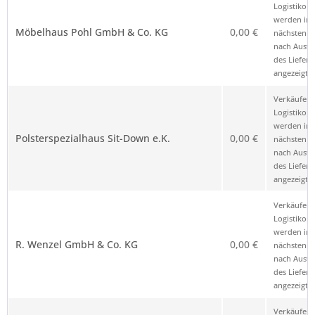
Logistikop
werden im
Möbelhaus Pohl GmbH & Co. KG
0,00 €
nächsten Sc
nach Ausw
des Liefero
angezeigt.
Verkäufer 
Logistikop
werden im
Polsterspezialhaus Sit-Down e.K.
0,00 €
nächsten Sc
nach Ausw
des Liefero
angezeigt.
Verkäufer 
Logistikop
werden im
R. Wenzel GmbH & Co. KG
0,00 €
nächsten Sc
nach Ausw
des Liefero
angezeigt.
Verkäufer 