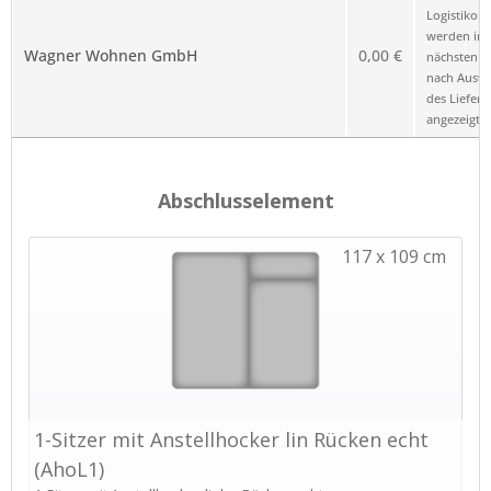
Logistikop
werden im
Wagner Wohnen GmbH
0,00 €
nächsten Sc
nach Ausw
des Liefero
angezeigt.