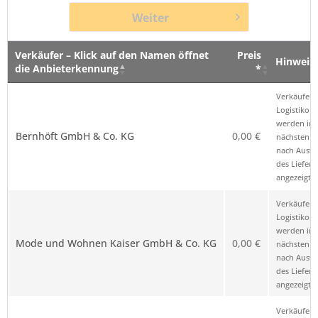
Weiter
Verkäufer – Klick auf den Namen öffnet
Preis
Hinweis
die Anbieterkennung
*
Verkäufer – Klick auf den Namen öffnet
Preis
Hinweis
Verkäufer 
die Anbieterkennung
*
Logistikop
werden im
Bernhöft GmbH & Co. KG
0,00 €
nächsten Sc
nach Ausw
des Liefero
angezeigt.
Verkäufer 
Logistikop
werden im
Mode und Wohnen Kaiser GmbH & Co. KG
0,00 €
nächsten Sc
nach Ausw
des Liefero
angezeigt.
Verkäufer 