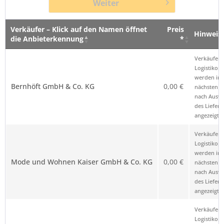
Weiter
Verkäufer – Klick auf den Namen öffnet
Preis
Hinweis
die Anbieterkennung
*
Verkäufer – Klick auf den Namen öffnet
Preis
Hinweis
Verkäufer 
die Anbieterkennung
*
Logistikop
werden im
Bernhöft GmbH & Co. KG
0,00 €
nächsten Sc
nach Ausw
des Liefero
angezeigt.
Verkäufer 
Logistikop
werden im
Mode und Wohnen Kaiser GmbH & Co. KG
0,00 €
nächsten Sc
nach Ausw
des Liefero
angezeigt.
Verkäufer 
Logistikop