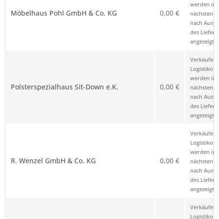
werden im
Möbelhaus Pohl GmbH & Co. KG
0,00 €
nächsten Sc
nach Ausw
des Liefero
angezeigt.
Verkäufer 
Logistikop
werden im
Polsterspezialhaus Sit-Down e.K.
0,00 €
nächsten Sc
nach Ausw
des Liefero
angezeigt.
Verkäufer 
Logistikop
werden im
R. Wenzel GmbH & Co. KG
0,00 €
nächsten Sc
nach Ausw
des Liefero
angezeigt.
Verkäufer 
Logistikop