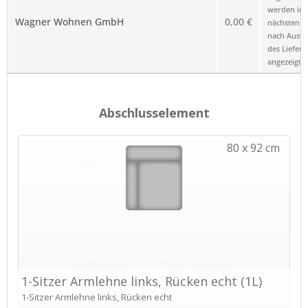
werden im
Wagner Wohnen GmbH
0,00 €
nächsten Sc
nach Ausw
des Liefero
angezeigt.