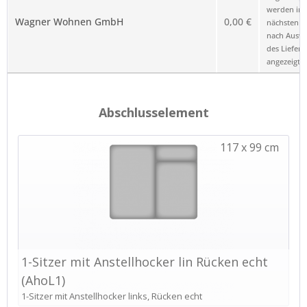
werden im
Wagner Wohnen GmbH
0,00 €
nächsten Sc
nach Ausw
des Liefero
angezeigt.