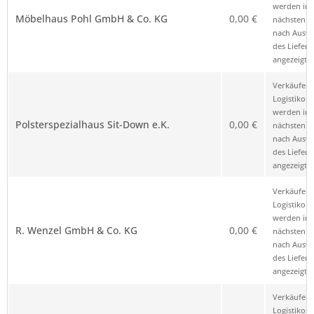
werden im
Möbelhaus Pohl GmbH & Co. KG
0,00 €
nächsten Sc
nach Ausw
des Liefero
angezeigt.
Verkäufer 
Logistikop
werden im
Polsterspezialhaus Sit-Down e.K.
0,00 €
nächsten Sc
nach Ausw
des Liefero
angezeigt.
Verkäufer 
Logistikop
werden im
R. Wenzel GmbH & Co. KG
0,00 €
nächsten Sc
nach Ausw
des Liefero
angezeigt.
Verkäufer 
Logistikop