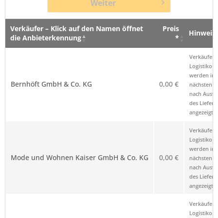
Weiter
Verkäufer – Klick auf den Namen öffnet
Preis
Hinweis
die Anbieterkennung
*
Verkäufer – Klick auf den Namen öffnet
Preis
Hinweis
Verkäufer 
die Anbieterkennung
*
Logistikop
werden im
Bernhöft GmbH & Co. KG
0,00 €
nächsten Sc
nach Ausw
des Liefero
angezeigt.
Verkäufer 
Logistikop
werden im
Mode und Wohnen Kaiser GmbH & Co. KG
0,00 €
nächsten Sc
nach Ausw
des Liefero
angezeigt.
Verkäufer 
Logistikop