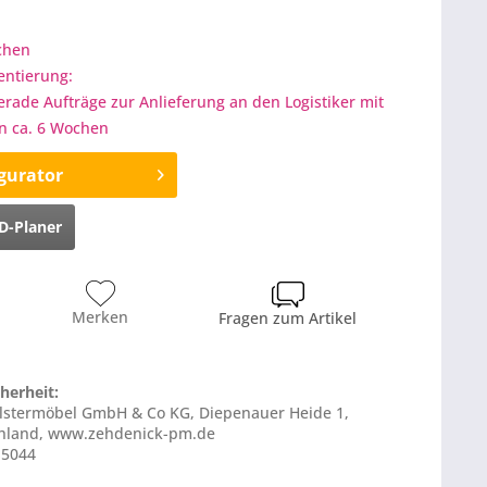
ochen
entierung:
gerade Aufträge zur Anlieferung an den Logistiker mit
on ca. 6 Wochen
gurator
D-Planer
Merken
Fragen zum Artikel
herheit:
olstermöbel GmbH & Co KG, Diepenauer Heide 1,
chland, www.zehdenick-pm.de
S5044