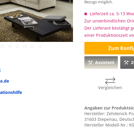
Bezugs möglich.
Lieferzeit ca. 5-13 W
Zur unverbindlichen Ori
Der Lieferant bestätigt 
einer Produktionszeit v
Zum Konfi
Assistent
2
g
as.de
Vergleichen
ationshilfe
Angaben zur Produktsic
Hersteller: Zehdenick P
31603 Diepenau, Deuts
Hersteller Modell-Nr.: K