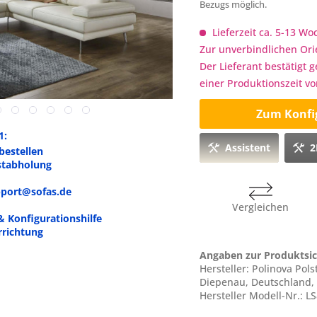
Bezugs möglich.
Lieferzeit ca. 5-13 W
Zur unverbindlichen Ori
Der Lieferant bestätigt 
einer Produktionszeit v
Zum Konfi
1:
Assistent
2
bestellen
stabholung
upport@sofas.de
Vergleichen
& Konfigurationshilfe
rrichtung
Angaben zur Produktsic
Hersteller: Polinova Po
Diepenau, Deutschland,
Hersteller Modell-Nr.: L