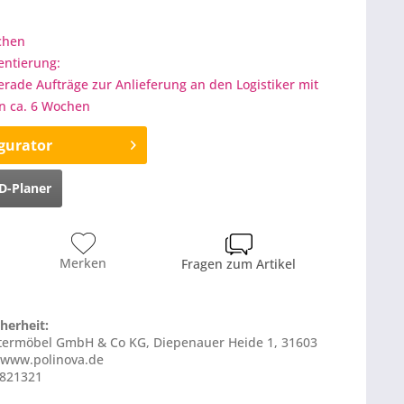
ochen
entierung:
gerade Aufträge zur Anlieferung an den Logistiker mit
on ca. 6 Wochen
gurator
D-Planer
Merken
Fragen zum Artikel
herheit:
lstermöbel GmbH & Co KG, Diepenauer Heide 1, 31603
 www.polinova.de
S821321