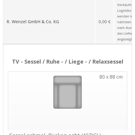
Verkäufer 
Logistikop
werden im
R. Wenzel GmbH & Co. KG
0,00 €
nächsten Sc
nach Ausw
des Liefero
angezeigt.