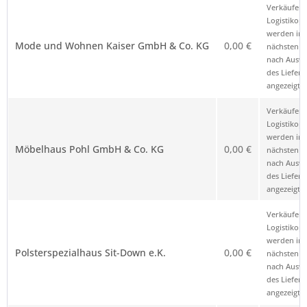
Verkäufer – Klick auf den Namen öffnet
Preis
Hinweis
Verkäufer 
die Anbieterkennung
*
Logistikop
werden im
Mode und Wohnen Kaiser GmbH & Co. KG
0,00 €
nächsten Sc
nach Ausw
des Liefero
angezeigt.
Verkäufer 
Logistikop
werden im
Möbelhaus Pohl GmbH & Co. KG
0,00 €
nächsten Sc
nach Ausw
des Liefero
angezeigt.
Verkäufer 
Logistikop
werden im
Polsterspezialhaus Sit-Down e.K.
0,00 €
nächsten Sc
nach Ausw
des Liefero
angezeigt.