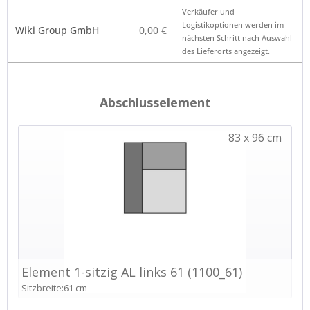
Verkäufer – Klick auf
Preis
Hinweis
Verkäufer und
den Namen öffnet die
*
Logistikoptionen werden im
Wiki Group GmbH
0,00 €
Anbieterkennung
nächsten Schritt nach Auswahl
des Lieferorts angezeigt.