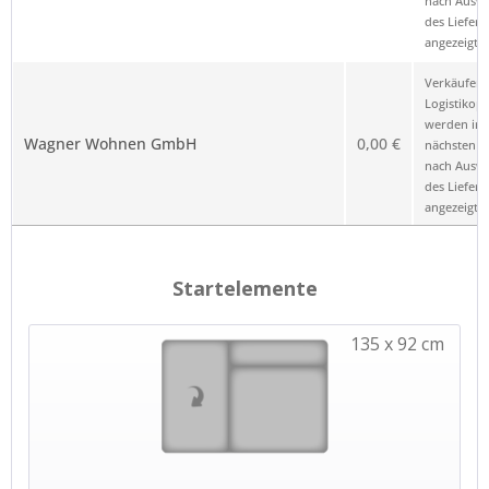
nach Ausw
des Liefero
angezeigt.
Verkäufer 
Logistikop
werden im
Wagner Wohnen GmbH
0,00 €
nächsten Sc
nach Ausw
des Liefero
angezeigt.