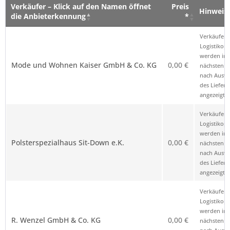
Verkäufer – Klick auf den Namen öffnet
Preis
Hinweis
die Anbieterkennung
*
Verkäufer – Klick auf den Namen öffnet
Preis
Hinweis
Verkäufer 
die Anbieterkennung
*
Logistikop
werden im
Mode und Wohnen Kaiser GmbH & Co. KG
0,00 €
nächsten Sc
nach Ausw
des Liefero
angezeigt.
Verkäufer 
Logistikop
werden im
Polsterspezialhaus Sit-Down e.K.
0,00 €
nächsten Sc
nach Ausw
des Liefero
angezeigt.
Verkäufer 
Logistikop
werden im
R. Wenzel GmbH & Co. KG
0,00 €
nächsten Sc