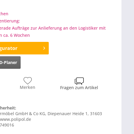
ochen
entierung:
gerade Aufträge zur Anlieferung an den Logistiker mit
on ca. 6 Wochen
gurator
D-Planer
Merken
Fragen zum Artikel
herheit:
stermöbel GmbH & Co KG, Diepenauer Heide 1, 31603
 www.polipol.de
S749016