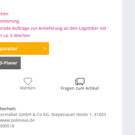
ochen
entierung:
gerade Aufträge zur Anlieferung an den Logistiker mit
on ca. 6 Wochen
gurator
D-Planer
Merken
Fragen zum Artikel
herheit:
lstermöbel GmbH & Co KG, Diepenauer Heide 1, 31603
 www.polinova.de
S300518