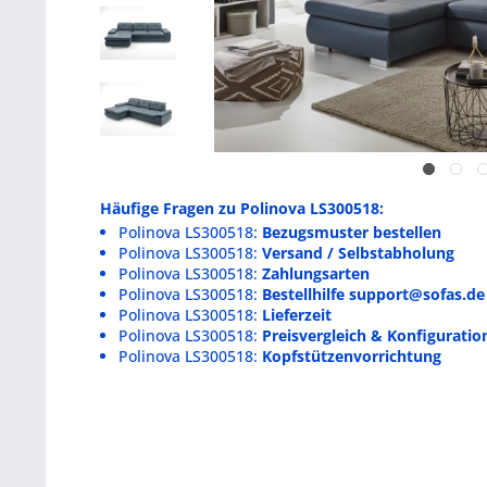
Häufige Fragen zu Polinova LS300518:
Polinova LS300518:
Bezugsmuster bestellen
Polinova LS300518:
Versand / Selbstabholung
Polinova LS300518:
Zahlungsarten
Polinova LS300518:
Bestellhilfe support@sofas.de
Polinova LS300518:
Lieferzeit
Polinova LS300518:
Preisvergleich & Konfiguration
Polinova LS300518:
Kopfstützenvorrichtung