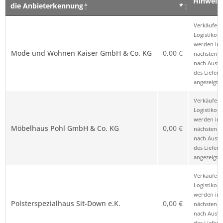
Hinweis
die Anbieterkennung
*
Verkäufer – Klick auf den Namen öffnet
Preis
Hinweis
Verkäufer 
die Anbieterkennung
*
Logistikop
werden im
Mode und Wohnen Kaiser GmbH & Co. KG
0,00 €
nächsten Sc
nach Ausw
des Liefero
angezeigt.
Verkäufer 
Logistikop
werden im
Möbelhaus Pohl GmbH & Co. KG
0,00 €
nächsten Sc
nach Ausw
des Liefero
angezeigt.
Verkäufer 
Logistikop
werden im
Polsterspezialhaus Sit-Down e.K.
0,00 €
nächsten Sc
nach Ausw
des Liefero