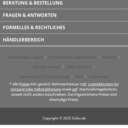
BERATUNG & BESTELLUNG
FRAGEN & ANTWORTEN
FORMELLES & RECHTLICHES
HÄNDLERBEREICH
Alle häufigen Fragen
Stoffmuster & Ledermuster
Kontakt
Händler werden
Zahlungsarten
Versand und Selbstabholung
AGB
Impressum
* Alle
Preise
inkl. gesetzl. Mehrwertsteuer zzgl.
Logistikkosten für
Versand oder Selbstabholung
sowie ggf. Nachnahmegebühren,
soweit nicht anders beschrieben. Durchgestrichene Preise sind
ehemalige Preise.
Copyright © 2025 Sofas.de