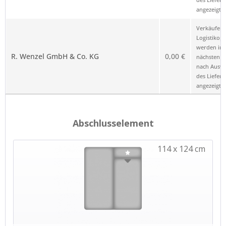
angezeigt.
Verkäufer 
Logistikop
werden im
R. Wenzel GmbH & Co. KG
0,00 €
nächsten Sc
nach Ausw
des Liefero
angezeigt.