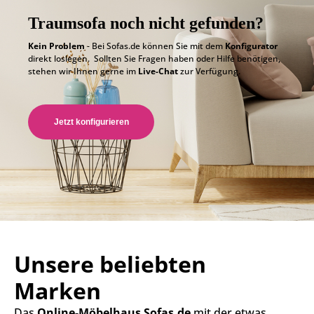
Traumsofa noch nicht gefunden?
Kein Problem
- Bei Sofas.de können Sie mit dem
Konfigurator
direkt loslegen. Sollten Sie Fragen haben oder Hilfe benötigen,
stehen wir Ihnen gerne im
Live-Chat
zur Verfügung.
Jetzt konfigurieren
Unsere beliebten
Marken
Das
Online-Möbelhaus Sofas.de
mit der etwas