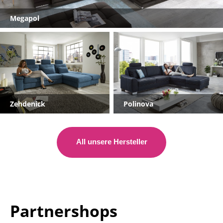
Megapol
Zehdenick
Polinova
All unsere Hersteller
Partnershops