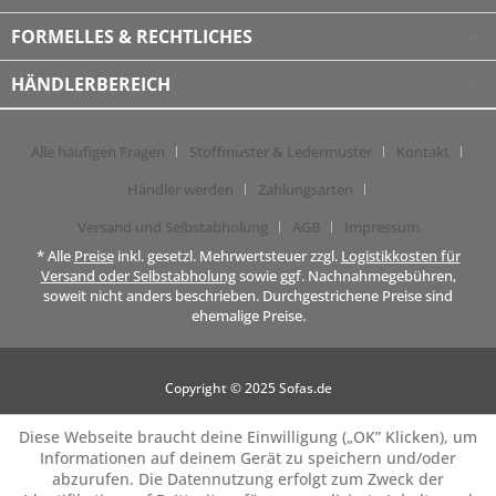
FORMELLES & RECHTLICHES
HÄNDLERBEREICH
Alle häufigen Fragen
Stoffmuster & Ledermuster
Kontakt
Händler werden
Zahlungsarten
Versand und Selbstabholung
AGB
Impressum
* Alle
Preise
inkl. gesetzl. Mehrwertsteuer zzgl.
Logistikkosten für
Versand oder Selbstabholung
sowie ggf. Nachnahmegebühren,
soweit nicht anders beschrieben. Durchgestrichene Preise sind
ehemalige Preise.
Copyright © 2025 Sofas.de
Diese Webseite braucht deine Einwilligung („OK” Klicken), um
Informationen auf deinem Gerät zu speichern und/oder
abzurufen. Die Datennutzung erfolgt zum Zweck der