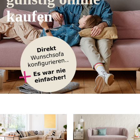
kaufen
l
i