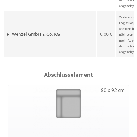
angezeigt.
Verkäufer 
Logistikop
werden im
R. Wenzel GmbH & Co. KG
0,00 €
nächsten Sc
nach Ausw
des Liefero
angezeigt.