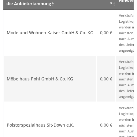
Hinweis
die Anbieterkennung
*
Verkäufer – Klick auf den Namen öffnet
Preis
Hinweis
Verkäufer 
die Anbieterkennung
*
Logistikop
werden im
Mode und Wohnen Kaiser GmbH & Co. KG
0,00 €
nächsten Sc
nach Ausw
des Liefero
angezeigt.
Verkäufer 
Logistikop
werden im
Möbelhaus Pohl GmbH & Co. KG
0,00 €
nächsten Sc
nach Ausw
des Liefero
angezeigt.
Verkäufer 
Logistikop
werden im
Polsterspezialhaus Sit-Down e.K.
0,00 €
nächsten Sc
nach Ausw
des Liefero