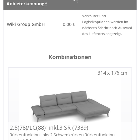
*
Anbieterkennung
Verkäufer – Klick auf
Preis
Hinweis
Verkäufer und
den Namen öffnet die
*
Logistikoptionen werden im
Wiki Group GmbH
0,00 €
Anbieterkennung
nächsten Schritt nach Auswahl
des Lieferorts angezeigt.