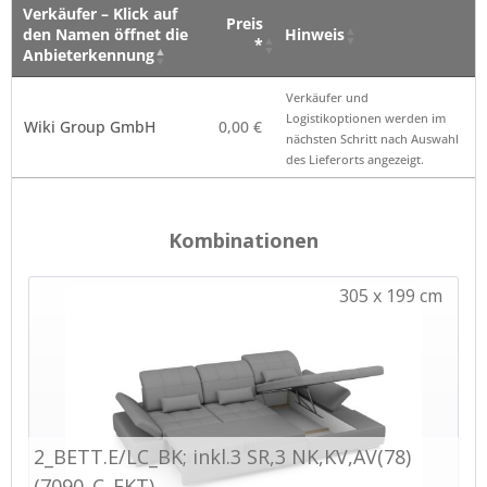
Verkäufer – Klick auf
Preis
den Namen öffnet die
Hinweis
*
Anbieterkennung
Verkäufer – Klick auf
Preis
Hinweis
Verkäufer und
den Namen öffnet die
*
Logistikoptionen werden im
Wiki Group GmbH
0,00 €
Anbieterkennung
nächsten Schritt nach Auswahl
des Lieferorts angezeigt.