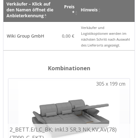
Verkäufer – Klick auf
Preis
den Namen öffnet die
Hinweis
*
Anbieterkennung
Verkäufer – Klick auf
Preis
Hinweis
Verkäufer und
den Namen öffnet die
*
Logistikoptionen werden im
Wiki Group GmbH
0,00 €
Anbieterkennung
nächsten Schritt nach Auswahl
des Lieferorts angezeigt.