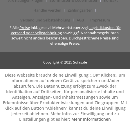
Alle häufigen Fragen
Stoffmuster & Ledermuster
Kontakt
Händler werden
Zahlungsarten
Versand und Selbstabholung
AGB
Impressum
* Alle
Preise
inkl. gesetzl. Mehrwertsteuer zzgl.
Logistikkosten für
Versand oder Selbstabholung
sowie ggf. Nachnahmegebühren,
soweit nicht anders beschrieben. Durchgestrichene Preise sind
ehemalige Preise.
Copyright © 2025 Sofas.de
Diese Webseite braucht deine Einwilligung („OK” Klicken), um
Informationen auf deinem Gerät zu speichern und/oder
abzurufen. Die Datennutzung erfolgt zum Zweck der
Identifikation auf Drittseiten, für personalisierte Inhalte und
Anzeigen, Anzeigen- und Inhaltsmessungen sowie um
Erkenntnisse über Produktentwicklungen und Zielgruppen. Mit
Klick auf den Button "Ablehnen" kannst du deine Einwilligung
jederzeit ablehnen. Mehr Infos zur Einwilligung und zu
Einstellungen gibt es hier:
Mehr Informationen