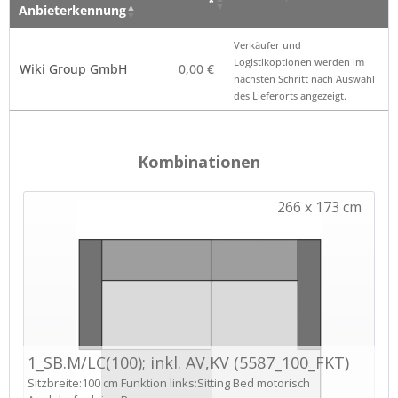
*
Anbieterkennung
Verkäufer – Klick auf
Preis
Hinweis
Verkäufer und
den Namen öffnet die
*
Logistikoptionen werden im
Wiki Group GmbH
0,00 €
Anbieterkennung
nächsten Schritt nach Auswahl
des Lieferorts angezeigt.