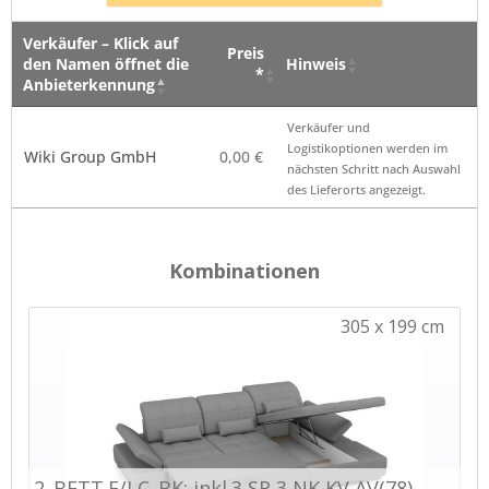
Verkäufer – Klick auf
Preis
den Namen öffnet die
Hinweis
*
Anbieterkennung
Verkäufer – Klick auf
Preis
Hinweis
Verkäufer und
den Namen öffnet die
*
Logistikoptionen werden im
Wiki Group GmbH
0,00 €
Anbieterkennung
nächsten Schritt nach Auswahl
des Lieferorts angezeigt.