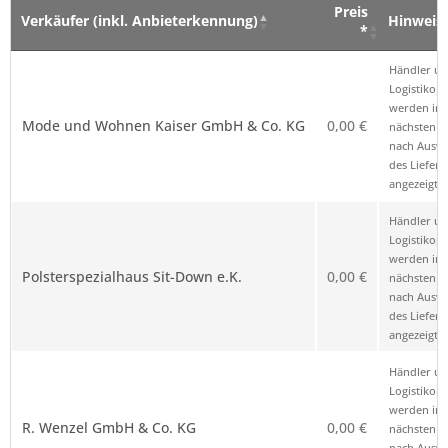
Preis
Verkäufer (inkl. Anbieterkennung)
Hinweis
*
Verkäufer (inkl. Anbieterkennung)
Preis
Hinweis
Händler u
*
Logistikop
werden im
Mode und Wohnen Kaiser GmbH & Co. KG
0,00 €
nächsten Sc
nach Ausw
des Liefero
angezeigt.
Händler u
Logistikop
werden im
Polsterspezialhaus Sit-Down e.K.
0,00 €
nächsten Sc
nach Ausw
des Liefero
angezeigt.
Händler u
Logistikop
werden im
R. Wenzel GmbH & Co. KG
0,00 €
nächsten Sc
nach Ausw