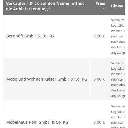
Verkäufer – Klick auf den Namen öffnet
Preis
Hinweis
die Anbieterkennung
*
Verkäufer – Klick auf den Namen öffnet
Preis
Hinweis
Verkäufer 
die Anbieterkennung
*
Logistikop
werden im
Bernhöft GmbH & Co. KG
0,00 €
nächsten Sc
nach Ausw
des Liefero
angezeigt.
Verkäufer 
Logistikop
werden im
Mode und Wohnen Kaiser GmbH & Co. KG
0,00 €
nächsten Sc
nach Ausw
des Liefero
angezeigt.
Verkäufer 
Logistikop
werden im
Möbelhaus Pohl GmbH & Co. KG
0,00 €
nächsten Sc
nach Ausw