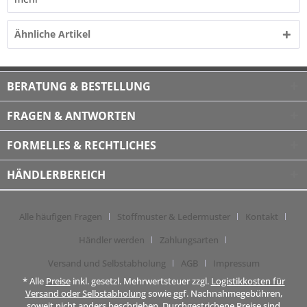
Ähnliche Artikel
BERATUNG & BESTELLUNG
FRAGEN & ANTWORTEN
FORMELLES & RECHTLICHES
HÄNDLERBEREICH
Alle häufigen Fragen
Stoffmuster & Ledermuster
Kontakt
Händler werden
Zahlungsarten
Versand und Selbstabholung
AGB
Impressum
* Alle
Preise
inkl. gesetzl. Mehrwertsteuer zzgl.
Logistikkosten für
Versand oder Selbstabholung
sowie ggf. Nachnahmegebühren,
soweit nicht anders beschrieben. Durchgestrichene Preise sind