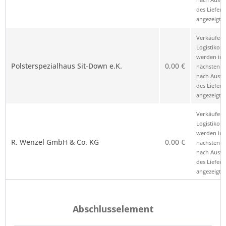
des Liefero
angezeigt.
Verkäufer 
Logistikop
werden im
Polsterspezialhaus Sit-Down e.K.
0,00 €
nächsten Sc
nach Ausw
des Liefero
angezeigt.
Verkäufer 
Logistikop
werden im
R. Wenzel GmbH & Co. KG
0,00 €
nächsten Sc
nach Ausw
des Liefero
angezeigt.