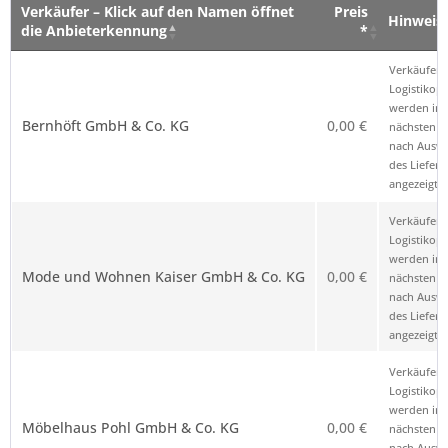
Verkäufer – Klick auf den Namen öffnet
Preis
Hinweis
die Anbieterkennung
*
Verkäufer – Klick auf den Namen öffnet
Preis
Hinweis
Verkäufer 
die Anbieterkennung
*
Logistikop
werden im
Bernhöft GmbH & Co. KG
0,00 €
nächsten Sc
nach Ausw
des Liefero
angezeigt.
Verkäufer 
Logistikop
werden im
Mode und Wohnen Kaiser GmbH & Co. KG
0,00 €
nächsten Sc
nach Ausw
des Liefero
angezeigt.
Verkäufer 
Logistikop
werden im
Möbelhaus Pohl GmbH & Co. KG
0,00 €
nächsten Sc
nach Ausw