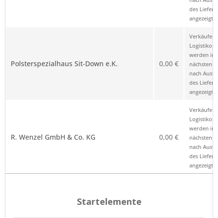
des Liefero
angezeigt.
Verkäufer 
Logistikop
werden im
Polsterspezialhaus Sit-Down e.K.
0,00 €
nächsten Sc
nach Ausw
des Liefero
angezeigt.
Verkäufer 
Logistikop
werden im
R. Wenzel GmbH & Co. KG
0,00 €
nächsten Sc
nach Ausw
des Liefero
angezeigt.