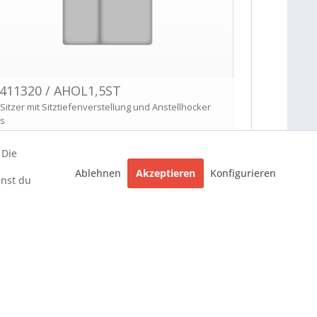
 Die
Ablehnen
Akzeptieren
Konfigurieren
nnst du