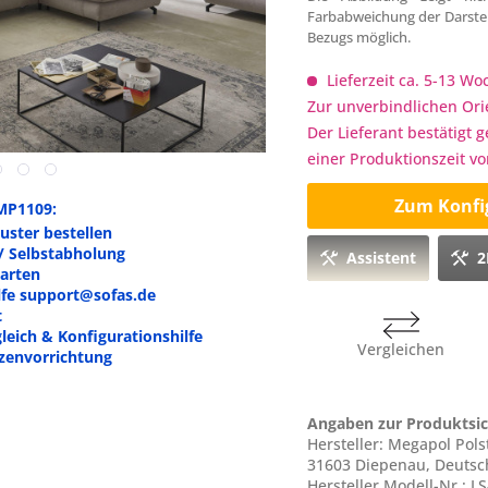
Farbabweichung der Darstel
Bezugs möglich.
Lieferzeit ca. 5-13 W
Zur unverbindlichen Ori
Der Lieferant bestätigt 
einer Produktionszeit v
Zum Konfi
MP1109:
ster bestellen
/ Selbstabholung
Assistent
2
arten
ilfe support@sofas.de
t
leich & Konfigurationshilfe
Vergleichen
zenvorrichtung
Angaben zur Produktsic
Hersteller: Megapol Pol
31603 Diepenau, Deuts
Hersteller Modell-Nr.: L