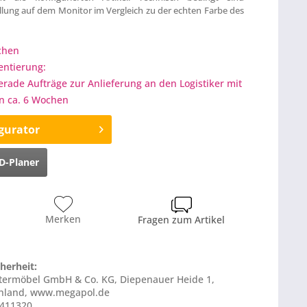
lung auf dem Monitor im Vergleich zu der echten Farbe des
ochen
entierung:
gerade Aufträge zur Anlieferung an den Logistiker mit
on ca. 6 Wochen
gurator
D-Planer
Merken
Fragen zum Artikel
herheit:
stermöbel GmbH & Co. KG, Diepenauer Heide 1,
chland, www.megapol.de
S411320