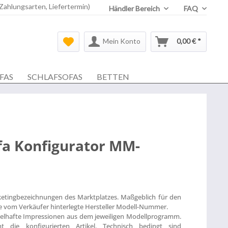
 Zahlungsarten, Liefertermin)
Händler Bereich
FAQ
Mein Konto
0,00 € *
FAS
SCHLAFSOFAS
BETTEN
fa Konfigurator MM-
ketingbezeichnungen des Marktplatzes. Maßgeblich für den
die vom Verkäufer hinterlegte Hersteller Modell-Nummer.
ielhafte Impressionen aus dem jeweiligen Modellprogramm.
t die konfigurierten Artikel. Technisch bedingt sind