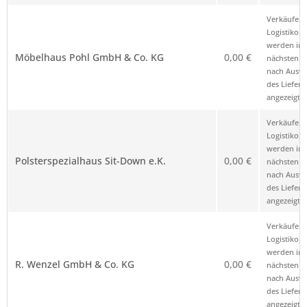
Verkäufer 
Logistikop
werden im
Möbelhaus Pohl GmbH & Co. KG
0,00 €
nächsten Sc
nach Ausw
des Liefero
angezeigt.
Verkäufer 
Logistikop
werden im
Polsterspezialhaus Sit-Down e.K.
0,00 €
nächsten Sc
nach Ausw
des Liefero
angezeigt.
Verkäufer 
Logistikop
werden im
R. Wenzel GmbH & Co. KG
0,00 €
nächsten Sc
nach Ausw
des Liefero
angezeigt.