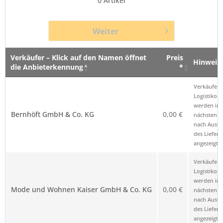
0
Artikel
Weiter
Verkäufer – Klick auf den Namen öffnet
Preis
Hinweis
die Anbieterkennung
*
Verkäufer – Klick auf den Namen öffnet
Preis
Hinweis
Verkäufer 
die Anbieterkennung
*
Logistikop
werden im
Bernhöft GmbH & Co. KG
0,00 €
nächsten Sc
nach Ausw
des Liefero
angezeigt.
Verkäufer 
Logistikop
werden im
Mode und Wohnen Kaiser GmbH & Co. KG
0,00 €
nächsten Sc
nach Ausw
des Liefero
angezeigt.