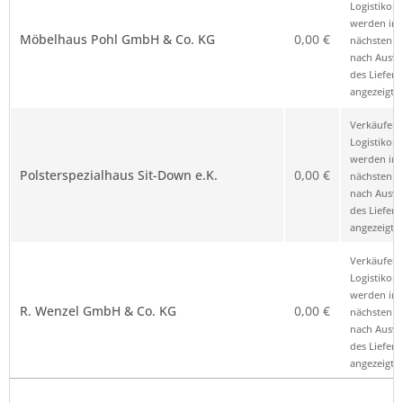
Logistikop
werden im
Möbelhaus Pohl GmbH & Co. KG
0,00 €
nächsten Sc
nach Ausw
des Liefero
angezeigt.
Verkäufer 
Logistikop
werden im
Polsterspezialhaus Sit-Down e.K.
0,00 €
nächsten Sc
nach Ausw
des Liefero
angezeigt.
Verkäufer 
Logistikop
werden im
R. Wenzel GmbH & Co. KG
0,00 €
nächsten Sc
nach Ausw
des Liefero
angezeigt.