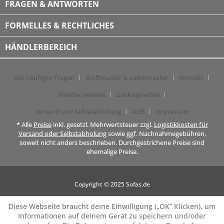
FRAGEN & ANTWORTEN
FORMELLES & RECHTLICHES
HÄNDLERBEREICH
Alle häufigen Fragen
Stoffmuster & Ledermuster
Kontakt
Händler werden
Zahlungsarten
Versand und Selbstabholung
AGB
Impressum
* Alle
Preise
inkl. gesetzl. Mehrwertsteuer zzgl.
Logistikkosten für
Versand oder Selbstabholung
sowie ggf. Nachnahmegebühren,
soweit nicht anders beschrieben. Durchgestrichene Preise sind
ehemalige Preise.
Copyright © 2025 Sofas.de
Diese Webseite braucht deine Einwilligung („OK” Klicken), um
Informationen auf deinem Gerät zu speichern und/oder