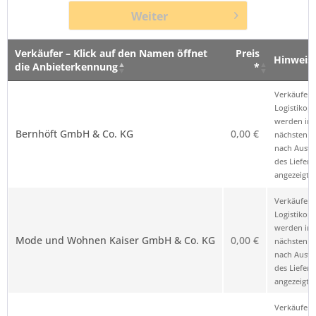
Weiter
Verkäufer – Klick auf den Namen öffnet
Preis
Hinweis
die Anbieterkennung
*
Verkäufer – Klick auf den Namen öffnet
Preis
Hinweis
Verkäufer 
die Anbieterkennung
*
Logistikop
werden im
Bernhöft GmbH & Co. KG
0,00 €
nächsten Sc
nach Ausw
des Liefero
angezeigt.
Verkäufer 
Logistikop
werden im
Mode und Wohnen Kaiser GmbH & Co. KG
0,00 €
nächsten Sc
nach Ausw
des Liefero
angezeigt.
Verkäufer 