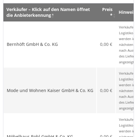
Verkäufer – Klick auf den Namen öffnet
Preis
Hinweis
die Anbieterkennung
*
Verkäufer – Klick auf den Namen öffnet
Preis
Hinweis
Verkäufer 
die Anbieterkennung
*
Logistikop
werden im
Bernhöft GmbH & Co. KG
0,00 €
nächsten Sc
nach Ausw
des Liefero
angezeigt.
Verkäufer 
Logistikop
werden im
Mode und Wohnen Kaiser GmbH & Co. KG
0,00 €
nächsten Sc
nach Ausw
des Liefero
angezeigt.
Verkäufer 
Logistikop
werden im
Möbelhaus Pohl GmbH & Co. KG
0,00 €
nächsten Sc