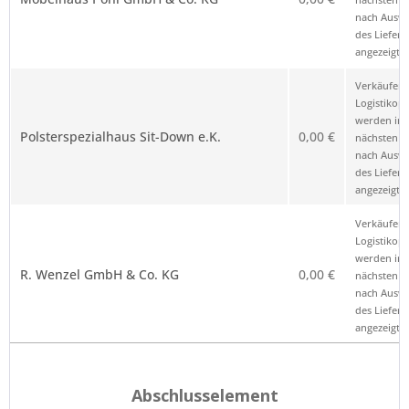
nach Ausw
des Liefero
angezeigt.
Verkäufer 
Logistikop
werden im
Polsterspezialhaus Sit-Down e.K.
0,00 €
nächsten Sc
nach Ausw
des Liefero
angezeigt.
Verkäufer 
Logistikop
werden im
R. Wenzel GmbH & Co. KG
0,00 €
nächsten Sc
nach Ausw
des Liefero
angezeigt.