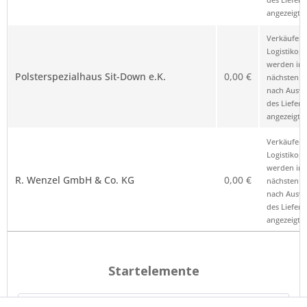
angezeigt.
Verkäufer 
Logistikop
werden im
Polsterspezialhaus Sit-Down e.K.
0,00 €
nächsten Sc
nach Ausw
des Liefero
angezeigt.
Verkäufer 
Logistikop
werden im
R. Wenzel GmbH & Co. KG
0,00 €
nächsten Sc
nach Ausw
des Liefero
angezeigt.