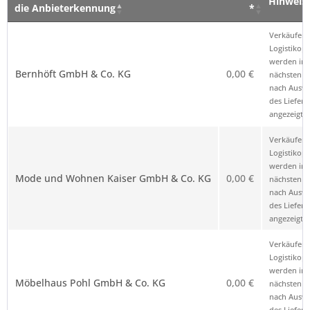
Hinweis
die Anbieterkennung
*
Verkäufer – Klick auf den Namen öffnet
Preis
Hinweis
Verkäufer 
die Anbieterkennung
*
Logistikop
werden im
Bernhöft GmbH & Co. KG
0,00 €
nächsten Sc
nach Ausw
des Liefero
angezeigt.
Verkäufer 
Logistikop
werden im
Mode und Wohnen Kaiser GmbH & Co. KG
0,00 €
nächsten Sc
nach Ausw
des Liefero
angezeigt.
Verkäufer 
Logistikop
werden im
Möbelhaus Pohl GmbH & Co. KG
0,00 €
nächsten Sc
nach Ausw
des Liefero