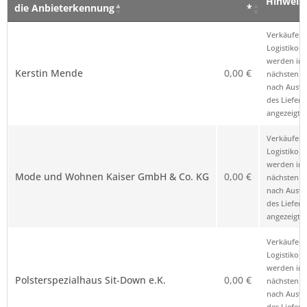
Hinweis
die Anbieterkennung
*
Verkäufer – Klick auf den Namen öffnet
Preis
Hinweis
Verkäufer 
die Anbieterkennung
*
Logistikop
werden im
Kerstin Mende
0,00 €
nächsten Sc
nach Ausw
des Liefero
angezeigt.
Verkäufer 
Logistikop
werden im
Mode und Wohnen Kaiser GmbH & Co. KG
0,00 €
nächsten Sc
nach Ausw
des Liefero
angezeigt.
Verkäufer 
Logistikop
werden im
Polsterspezialhaus Sit-Down e.K.
0,00 €
nächsten Sc
nach Ausw
des Liefero