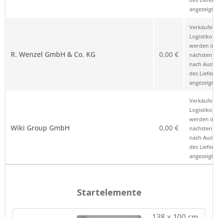
angezeigt.
Verkäufer 
Logistikop
werden im
R. Wenzel GmbH & Co. KG
0,00 €
nächsten Sc
nach Ausw
des Liefero
angezeigt.
Verkäufer 
Logistikop
werden im
Wiki Group GmbH
0,00 €
nächsten Sc
nach Ausw
des Liefero
angezeigt.