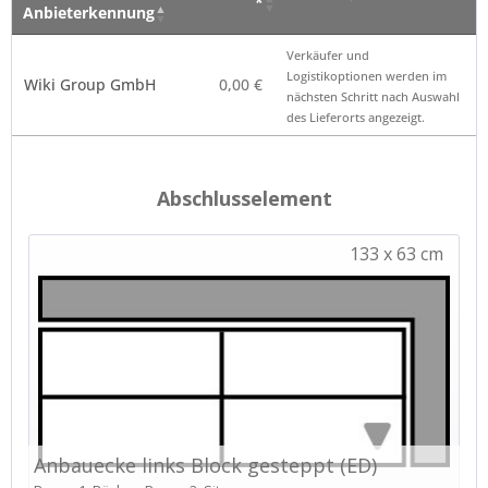
*
Anbieterkennung
Verkäufer – Klick auf
Preis
Hinweis
Verkäufer und
den Namen öffnet die
*
Logistikoptionen werden im
Wiki Group GmbH
0,00 €
Anbieterkennung
nächsten Schritt nach Auswahl
des Lieferorts angezeigt.