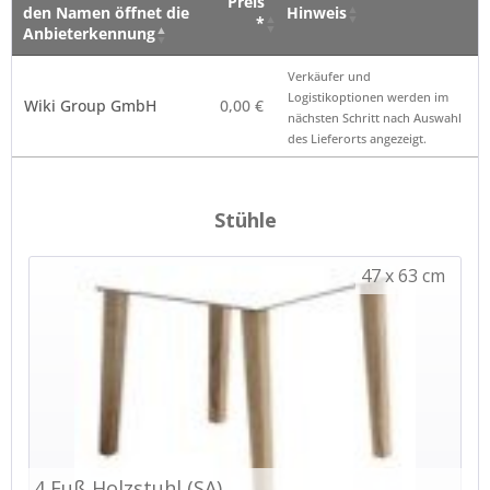
Preis
den Namen öffnet die
Hinweis
*
Anbieterkennung
Verkäufer – Klick auf
Preis
Hinweis
Verkäufer und
den Namen öffnet die
*
Logistikoptionen werden im
Wiki Group GmbH
0,00 €
Anbieterkennung
nächsten Schritt nach Auswahl
des Lieferorts angezeigt.