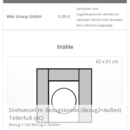
Verkäufer – Klick auf
Preis
Hinweis
Verkäufer und
den Namen öffnet die
*
Logistikoptionen werden im
Wiki Group GmbH
0,00 €
Anbieterkennung
nächsten Schritt nach Auswahl
des Lieferorts angezeigt.