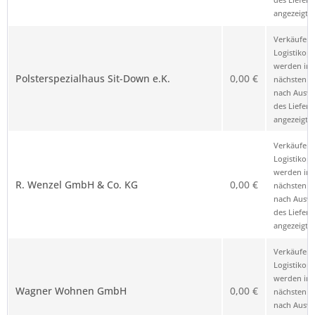
angezeigt.
Verkäufer 
Logistikop
werden im
Polsterspezialhaus Sit-Down e.K.
0,00 €
nächsten Sc
nach Ausw
des Liefero
angezeigt.
Verkäufer 
Logistikop
werden im
R. Wenzel GmbH & Co. KG
0,00 €
nächsten Sc
nach Ausw
des Liefero
angezeigt.
Verkäufer 
Logistikop
werden im
Wagner Wohnen GmbH
0,00 €
nächsten Sc
nach Ausw