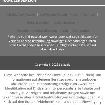
HÄNDLERBEREICH
Alle häufigen Fragen
Stoffmuster & Ledermuster
Kontakt
Händler werden
Zahlungsarten
Versand und Selbstabholung
AGB
Impressum
* Alle
Preise
inkl. gesetzl. Mehrwertsteuer zzgl.
Logistikkosten für
Versand oder Selbstabholung
sowie ggf. Nachnahmegebühren,
soweit nicht anders beschrieben. Durchgestrichene Preise sind
ehemalige Preise.
Copyright © 2025 Sofas.de
Diese Webseite braucht deine Einwilligung („OK” Klicken), um
Informationen auf deinem Gerät zu speichern und/oder
abzurufen. Die Datennutzung erfolgt zum Zweck der
Identifikation auf Drittseiten, für personalisierte Inhalte und
Anzeigen, Anzeigen- und Inhaltsmessungen sowie um
Erkenntnisse über Produktentwicklungen und Zielgruppen. Mit
Klick auf den Button "Ablehnen" kannst du deine Einwilligung