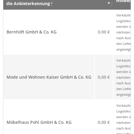
Hinweis
die Anbieterkennung
*
Verkäufer – Klick auf den Namen öffnet
Preis
Hinweis
Verkäufer 
die Anbieterkennung
*
Logistikop
werden im
Bernhöft GmbH & Co. KG
0,00 €
nächsten Sc
nach Ausw
des Liefero
angezeigt.
Verkäufer 
Logistikop
werden im
Mode und Wohnen Kaiser GmbH & Co. KG
0,00 €
nächsten Sc
nach Ausw
des Liefero
angezeigt.
Verkäufer 
Logistikop
werden im
Möbelhaus Pohl GmbH & Co. KG
0,00 €
nächsten Sc
nach Ausw
des Liefero